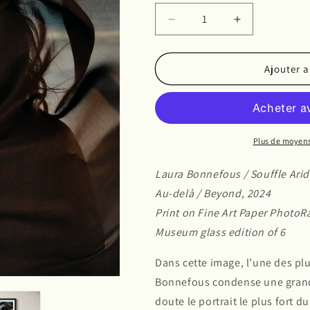
Réduire
Augmenter
la
la
quantité
quantité
de
de
Ajouter a
Au-
Au-
delà
delà
-
-
A4
A4
Plus de moyen
Laura Bonnefous / Souffle Ari
Au-delà / Beyond, 2024
Print on Fine Art Paper Photo
Museum glass edition of 6
Dans cette image, l’une des plu
Bonnefous condense une grande
doute le portrait le plus fort 