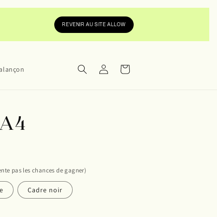
REVENIR AU SITE ALLOW
Connexion
Panier
halançon
 A4
ente pas les chances de gagner)
e
Cadre noir