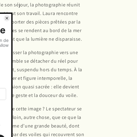
 de son séjour, la photographie réunit
nt tout son travail. Laura rencontre
 de porter des pièces prêtées par la
le, elles se rendent au bord de la mer
s avant que la lumière ne disparaisse.
ait glisser la photographie vers une
age semble se détacher du réel pour
ue peint, suspendu hors du temps. À la
 la mer et figure intemporelle, la
mension quasi sacrée : elle devient
re, le geste et la douceur du voile.
 convie cette image ? Le spectateur se
, plus loin, autre chose, que ce que la
ne femme d’une grande beauté, dont
rtie, par des voiles qui recouvrent son