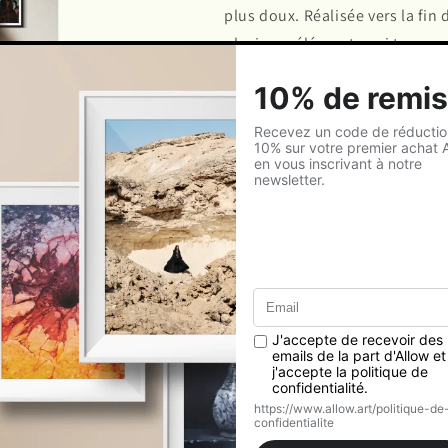
plus doux. Réalisée vers la fin
plusieurs éléments qui traverse
une jeune Omanaise qui accepte
créatrice Amal Al Raisi. Ensemb
pour réaliser quelques portrait
Dans ce moment précis, Laura f
forme proche du tableau. L’im
devenir un instant fixe, presq
fois présence ancrée au bord de
jeune femme prend alors une di
une madone, portée par la lumiè
Quel est l’au-delà auquel nous
sent poussé à regarder ailleurs
photo présente. Elle montre u
l’apparence est masquée, en pa