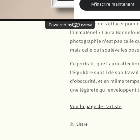
corps et son visage. Y a-t-il u
comme chez Platon, oublier le c
elle en train de s’effacer pour 
l’immatériel ? Laura Bonnefou
photographie n’est pas celle qu
mais celle qui soulève les poss
Ce portrait, que Laura affectio
l’équilibre subtil de son travai
d’obscurité, et en même temps
une légèreté qui enveloppent to
Voir la page de l'artiste
Share