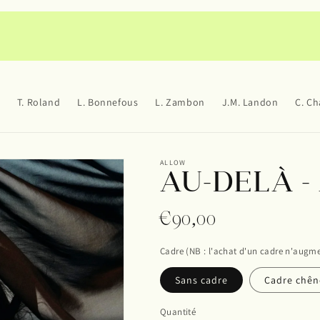
T. Roland
L. Bonnefous
L. Zambon
J.M. Landon
C. C
ALLOW
AU-DELÀ -
Prix
€90,00
habituel
Cadre (NB : l'achat d'un cadre n'augm
Sans cadre
Cadre chên
Quantité