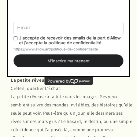
Blocs, Un Été à la Cité et « A L’ombre Des Tours », sont les
titres qu’il a choisis pour illustrer les trois séries qui en
sont nées. Cet ouvrage est également agrémenté de vingt
et un témoignages réalisés auprès d’habitant-es de
différents quartiers.
Format : 20,0 x 25,0 cm
Nombre de pages : 162 + 2
Papier : Couché satin 170 g/m2 PEFC
Livre dédicacé, tiré en 150 exemplaires.
La petite rêveuse
Créteil, quartier L’Échat.
La petite rêveuse à la tête dans les nuages. Ses yeux
semblent suivre des mondes invisibles, des histoires qu’elle
seule peut voir. Peut-être qu’un jour, elle dessinera ses
rêves sur ces murs gris ? Le hasard, le destin, ou une simple
coïncidence qui l’a posée là, comme une promesse